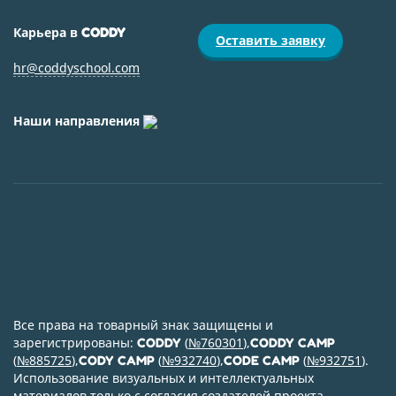
Карьера в
CODDY
Оставить заявку
hr@coddyschool.com
Наши направления
Все права на товарный знак защищены и
зарегистрированы:
(
№760301
),
CODDY
CODDY CAMP
(
№885725
),
(
№932740
),
(
№932751
).
CODY CAMP
CODE CAMP
Использование визуальных и интеллектуальных
материалов только с согласия создателей проекта.