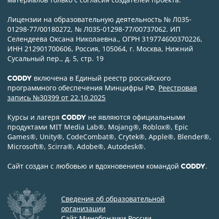
Лицензии на образовательную деятельность № Л035-
01298-77/00180272, № Л035-01298-77/00737062. ИП
Селендеева Оксана Николаевна., ОГРН 319774600370226,
ИНН 212901700606, Россия, 105064, г. Москва, Нижний
Сусальный пер., д. 5, стр. 19
включена в Единый реестр российского
CODDY
программного обеспечения Минцифры РФ.
Реестровая
запись №30399 от 22.10.2025
Курсы и лагеря
не являются официальными
CODDY
продуктами MIT Media Lab
®
, Mojang
®
, Roblox
®
, Epic
Games
®
, Unity
®
, CodeСombat
®
, Crytek
®
, Apple
®
, Blender
®
,
Microsoft
®
, Scirra
®
, Adobe
®
, Autodesk
®
.
Сайт создан с любовью и вдохновением командой
.
CODDY
Сведения об образовательной
организации
Сайт Минобрнауки России