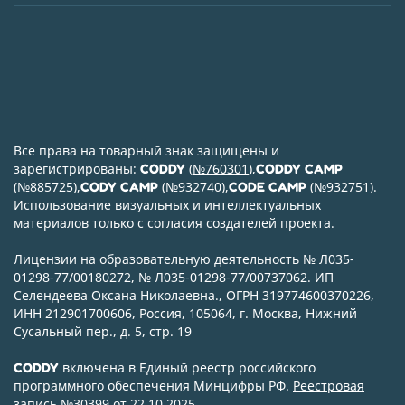
Все права на товарный знак защищены и
зарегистрированы:
(
№760301
),
CODDY
CODDY CAMP
(
№885725
),
(
№932740
),
(
№932751
).
CODY CAMP
CODE CAMP
Использование визуальных и интеллектуальных
материалов только с согласия создателей проекта.
Лицензии на образовательную деятельность № Л035-
01298-77/00180272, № Л035-01298-77/00737062. ИП
Селендеева Оксана Николаевна., ОГРН 319774600370226,
ИНН 212901700606, Россия, 105064, г. Москва, Нижний
Сусальный пер., д. 5, стр. 19
включена в Единый реестр российского
CODDY
программного обеспечения Минцифры РФ.
Реестровая
запись №30399 от 22.10.2025