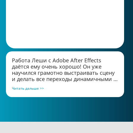
Работа Леши с Adobe After Effects
даётся ему очень хорошо! Он уже
научился грамотно выстраивать сцену
и делать все переходы динамичными и
плавными. Это серьёзный результат за
Читать дальше >>
столь короткий срок. Советую
углубиться в работу с более сложными
анимационными проектами и изучить
плагины, чтобы делать ещё более
креативные эффекты.