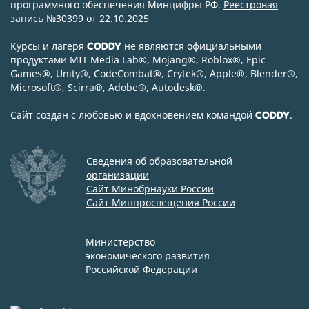
программного обеспечения Минцифры РФ.
Реестровая
запись №30399 от 22.10.2025
Курсы и лагеря
не являются официальными
CODDY
продуктами MIT Media Lab
®
, Mojang
®
, Roblox
®
, Epic
Games
®
, Unity
®
, CodeСombat
®
, Crytek
®
, Apple
®
, Blender
®
,
Microsoft
®
, Scirra
®
, Adobe
®
, Autodesk
®
.
Сайт создан с любовью и вдохновением командой
.
CODDY
Сведения об образовательной
организации
Сайт Минобрнауки России
Сайт Минпросвещения России
Министерство
экономического развития
Российской Федерации