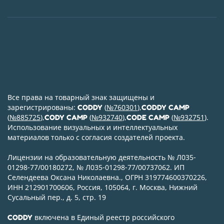
Все права на товарный знак защищены и
зарегистрированы:
(
№760301
),
CODDY
CODDY CAMP
(
№885725
),
(
№932740
),
(
№932751
).
CODY CAMP
CODE CAMP
Использование визуальных и интеллектуальных
материалов только с согласия создателей проекта.
Лицензии на образовательную деятельность № Л035-
01298-77/00180272, № Л035-01298-77/00737062. ИП
Селендеева Оксана Николаевна., ОГРН 319774600370226,
ИНН 212901700606, Россия, 105064, г. Москва, Нижний
Сусальный пер., д. 5, стр. 19
включена в Единый реестр российского
CODDY