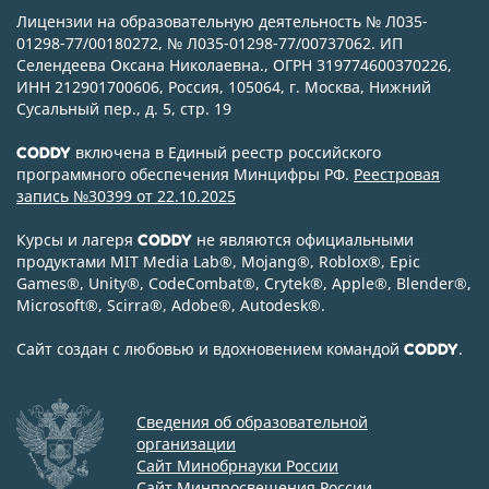
Лицензии на образовательную деятельность № Л035-
01298-77/00180272, № Л035-01298-77/00737062. ИП
Селендеева Оксана Николаевна., ОГРН 319774600370226,
ИНН 212901700606, Россия, 105064, г. Москва, Нижний
Сусальный пер., д. 5, стр. 19
включена в Единый реестр российского
CODDY
программного обеспечения Минцифры РФ.
Реестровая
запись №30399 от 22.10.2025
Курсы и лагеря
не являются официальными
CODDY
продуктами MIT Media Lab
®
, Mojang
®
, Roblox
®
, Epic
Games
®
, Unity
®
, CodeСombat
®
, Crytek
®
, Apple
®
, Blender
®
,
Microsoft
®
, Scirra
®
, Adobe
®
, Autodesk
®
.
Сайт создан с любовью и вдохновением командой
.
CODDY
Сведения об образовательной
организации
Сайт Минобрнауки России
Сайт Минпросвещения России