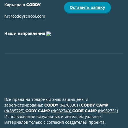
Карьера в
CODDY
Оставить заявку
hr@coddyschool.com
Наши направления
Все права на товарный знак защищены и
зарегистрированы:
(
№760301
),
CODDY
CODDY CAMP
(
№885725
),
(
№932740
),
(
№932751
).
CODY CAMP
CODE CAMP
Использование визуальных и интеллектуальных
материалов только с согласия создателей проекта.