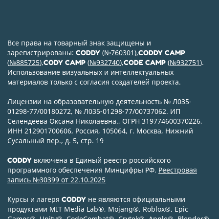
Все права на товарный знак защищены и
зарегистрированы:
(
№760301
),
CODDY
CODDY CAMP
(
№885725
),
(
№932740
),
(
№932751
).
CODY CAMP
CODE CAMP
Использование визуальных и интеллектуальных
материалов только с согласия создателей проекта.
Лицензии на образовательную деятельность № Л035-
01298-77/00180272, № Л035-01298-77/00737062. ИП
Селендеева Оксана Николаевна., ОГРН 319774600370226,
ИНН 212901700606, Россия, 105064, г. Москва, Нижний
Сусальный пер., д. 5, стр. 19
включена в Единый реестр российского
CODDY
программного обеспечения Минцифры РФ.
Реестровая
запись №30399 от 22.10.2025
Курсы и лагеря
не являются официальными
CODDY
продуктами MIT Media Lab
®
, Mojang
®
, Roblox
®
, Epic
Games
®
, Unity
®
, CodeСombat
®
, Crytek
®
, Apple
®
, Blender
®
,