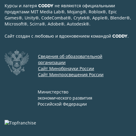
Курсы и лагеря
не являются официальными
CODDY
продуктами MIT Media Lab
®
, Mojang
®
, Roblox
®
, Epic
Games
®
, Unity
®
, CodeСombat
®
, Crytek
®
, Apple
®
, Blender
®
,
Microsoft
®
, Scirra
®
, Adobe
®
, Autodesk
®
.
Сайт создан с любовью и вдохновением командой
.
CODDY
Сведения об образовательной
организации
Сайт Минобрнауки России
Сайт Минпросвещения России
Министерство
экономического развития
Российской Федерации