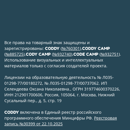
Все права на товарный знак защищены и
зарегистрированы:
(
№760301
),
CODDY
CODDY CAMP
(
№885725
),
(
№932740
),
(
№932751
).
CODY CAMP
CODE CAMP
Использование визуальных и интеллектуальных
материалов только с согласия создателей проекта.
Лицензии на образовательную деятельность № Л035-
01298-77/00180272, № Л035-01298-77/00737062. ИП
Селендеева Оксана Николаевна., ОГРН 319774600370226,
ИНН 212901700606, Россия, 105064, г. Москва, Нижний
Сусальный пер., д. 5, стр. 19
включена в Единый реестр российского
CODDY
программного обеспечения Минцифры РФ.
Реестровая
запись №30399 от 22.10.2025