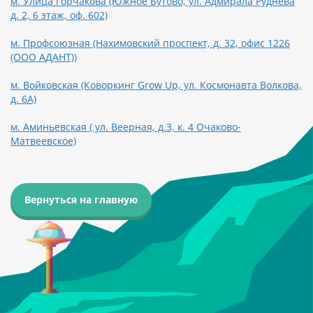
м. Улица Горчакова (Южное Бутово, ул. Адмирала Руднева
д. 2, 6 этаж, оф. 602)
м. Профсоюзная (Нахимовский проспект, д. 32, офис 1226
(ООО АДАНТ))
м. Войковская (Коворкинг Grow Up, ул. Космонавта Волкова,
д. 6А)
м. Аминьевская ( ул. Веерная, д.3, к. 4 Очаково-
Матвеевское)
Вернуться на главную