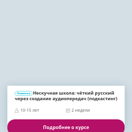
Нескучная школа: чёткий русский
Новинка
через создание аудиопередач (подкастинг)
10-15 лет
2 недели
Подробнее о курсе