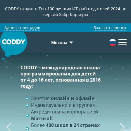
CODDY входит в Топ-100 лучших ИТ-работодателей 2024 по
версии Хабр Карьеры
Адреса площадок
Заказать звонок
Москва
CODDY – международная школа
программирования для детей
от 4 до 16 лет, основанная в 2016
Наши курсы
году:
Партнерами CODDY
В школе программирования CODDY
Занятия
онлайн и офлайн
являются
Оплачивая занятия в CODDY, вы
вас ждет много интересного:
Индивидуально и в группах
помогаете детям с ограниченными
Аккредитована корпорацией
Курсы программирования
GlowByte, SAP, «Эвотор», Acer, КРОК,
возможностями и детям из
Microsoft
Креатив и творчество
Qiwi, Rambler Group, «Сбербанк
детских домов.
Более
400 школ в 24 странах
Курсы по развитию
Технологии», ФИНАМ, AWG, «Альфа-