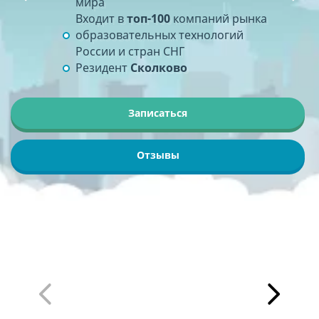
мира
Кибербезопасность
Страхование», Colvir Software
Входит в
топ-100
компаний рынка
Онлайн-занятия
Solutions, «М.Видео-Эльдорадо» и
образовательных технологий
другие.
России и стран СНГ
Резидент
Сколково
Записаться
Записаться
Записаться
Подробнее
Записаться
Отзывы