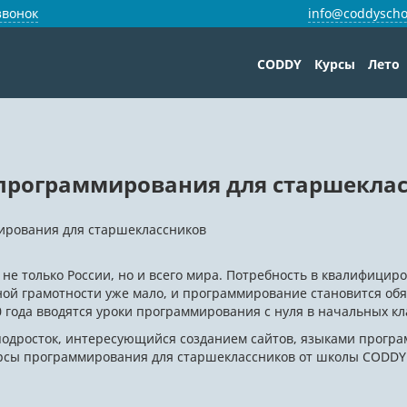
звонок
info@coddyscho
CODDY
Курсы
Лето
программирования для старшекла
ирования для старшеклассников
 не только России, но и всего мира. Потребность в квалифици
ной грамотности уже мало, и программирование становится об
 года вводятся уроки программирования с нуля в начальных кл
 подросток, интересующийся созданием сайтов, языками прог
рсы программирования для старшеклассников от школы CODDY 