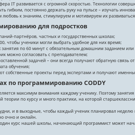
ера IT развивается с огромной скоростью. Технологии совершен
ть гибким, постоянно держать руку на пульсе – изучать иннов
любовь к знаниям, стимулируем и мотивируем их развиваться
ммированию для подростков
паний-партнёров, частных и государственных школах;
0:00, чтобы ученики могли выбрать удобное для них время;
 занятия по 60 минут с обязательным домашним заданием или 
ик можно согласовать с преподавателем;
поставленной задачей – они всегда получают обратную связь о
мата обучения;
т собственные проекты перед экспертами и получают именны
сах по программированию CODDY
еляется максимум внимания каждому ученику. Поэтому занятия п
й теории по курсу и много практики, на которой старшеклассн
будни, и в выходные, чтобы каждый ученик планировал неделю 
о очно и онлайн.
один курс нашей школы, начинающий программист может начать