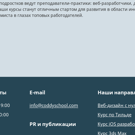
подростков ведут преподаватели-практики: веб-разработчики,
аши курсы станут отличным стартом для развития в области и
иста в глазах топовых работодателей.
ты
E-mail
Наши направ
19:00
info@coddyschool.com
Веб-дизайн с ну
0:00
Курс по Тильде
PR и публикации
Курс iOS разраб
Курс 3ds Max