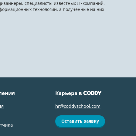
 дизайнеры, специалисты известных IT-компаний,
нформационных технологий, а полученные на них
ления
Карьера в
CODDY
ля
hr@coddyschool.com
Оставить заявку
отчика