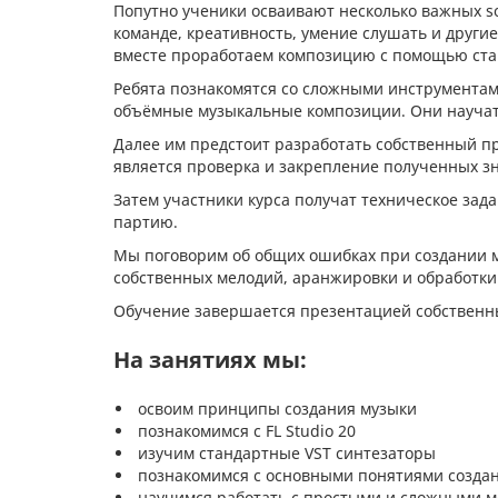
Попутно ученики осваивают несколько важных sof
команде, креативность, умение слушать и други
вместе проработаем композицию с помощью ста
Ребята познакомятся со сложными инструментами
объёмные музыкальные композиции. Они научат
Далее им предстоит разработать собственный пр
является проверка и закрепление полученных з
Затем участники курса получат техническое зад
партию.
Мы поговорим об общих ошибках при создании м
собственных мелодий, аранжировки и обработк
Обучение завершается презентацией собственны
На занятиях мы:
освоим принципы создания музыки
познакомимся с FL Studio 20
изучим стандартные VST синтезаторы
познакомимся с основными понятиями созда
научимся работать с простыми и сложными 