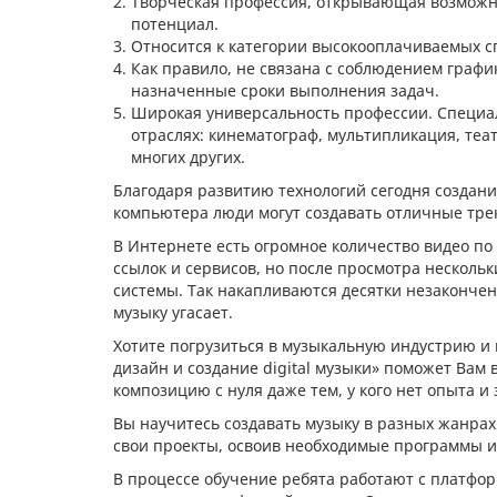
Творческая профессия, открывающая возмож
потенциал.
Относится к категории высокооплачиваемых с
Как правило, не связана с соблюдением графи
назначенные сроки выполнения задач.
Широкая универсальность профессии. Специа
отраслях: кинематограф, мультипликация, теа
многих других.
Благодаря развитию технологий сегодня создани
компьютера люди могут создавать отличные трек
В Интернете есть огромное количество видео п
ссылок и сервисов, но после просмотра нескольк
системы. Так накапливаются десятки незакончен
музыку угасает.
Хотите погрузиться в музыкальную индустрию и 
дизайн и создание digital музыки» поможет Вам
композицию с нуля даже тем, у кого нет опыта и
Вы научитесь создавать музыку в разных жанрах 
свои проекты, освоив необходимые программы 
В процессе обучение ребята работают с платфо