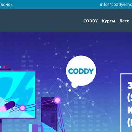
звонок
info@coddyscho
CODDY
Курсы
Лето