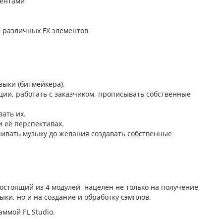
ментами
е различных FX элементов
зыки (битмейкера).
ции, работать с заказчиком, прописывать собственные
ать их.
 её перспективах.
шивать музыку до желания создавать собственные
 состоящий из 4 модулей, нацелен не только на получение
ки, но и на создание и обработку сэмплов.
ммой FL Studio.