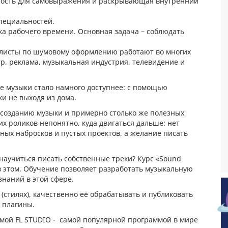
ность для самовыражения и раскрывающая внутренний
пециальностей.
ка рабочего времени. Основная задача – соблюдать
листы по шумовому оформлению работают во многих
тр, реклама, музыкальная индустрия, телевидение и
е музыки стало намного доступнее: с помощью
и не выходя из дома.
о созданию музыки и примерно столько же полезных
их роликов непонятно, куда двигаться дальше: нет
ных набросков и пустых проектов, а желание писать
научиться писать собственные треки? Курс «Sound
 в этом. Обучение позволяет разработать музыкальную
 знаний в этой сфере.
(стилях), качественно её обрабатывать и публиковать
и плагины.
рмой FL STUDIO - самой популярной программой в мире