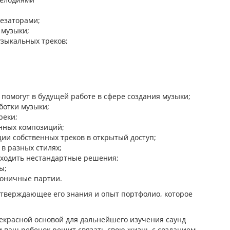
езаторами;
 музыки;
узыкальных треков;
 помогут в будущей работе в сфере создания музыки;
ботки музыки;
реки;
енных композиций;
ции собственных треков в открытый доступ;
в разных стилях;
аходить нестандартные решения;
ы;
моничные партии.
дтверждающее его знания и опыт портфолио, которое
рекрасной основой для дальнейшего изучения саунд
ли ваш ребенок решит связать свою жизнь с созданием