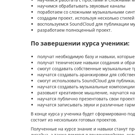
научимся обрабатывать звуковые каналы
поработаем со сложными музыкальными синт
создадим проект, используя несколько стилей
воспользуемся SoundCloud для публикации м
разработаем полноценный проект.
По завершении курса ученики:
получат необходимую базу и навыки, которые
получат технические навыки создания и обра
смогут создавать собственные музыкальные т
научатся создавать аранжировки для собств
смогут использовать SoundCloud для публика
научатся создавать музыкальные композиции 
разовьют креативное мышление, научатся н
научатся публично презентовать свои проект
научатся записывать звуки и различные гар
В конце курса у ученика будет сформировано по
состоит из нескольких готовых проектов.
Полученные на курсе знание и навыки станут п
дизайна, а также помогут в трудоустройстве, ес