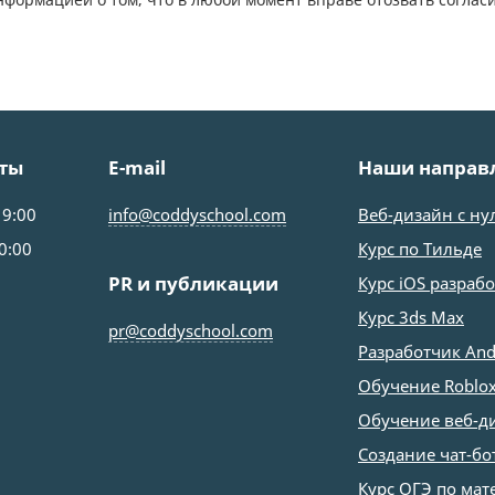
ты
E-mail
Наши направ
19:00
info@coddyschool.com
Веб-дизайн с ну
0:00
Курс по Тильде
PR и публикации
Курс iOS разраб
Курс 3ds Max
pr@coddyschool.com
Разработчик And
Обучение Roblox
Обучение веб-д
Создание чат-бо
Курс ОГЭ по мат