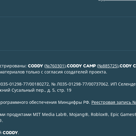
истрированы:
(
№760301
),
(
№885725
),
CODDY
CODDY CAMP
CODY 
атериалов только с согласия создателей проекта.
35-01298-77/00180272, № Л035-01298-77/00737062. ИП Селенде
ний Сусальный пер., д. 5, стр. 19
 программного обеспечения Минцифры РФ.
Реестровая запись №
и продуктами MIT Media Lab
®
, Mojang
®
, Roblox
®
, Epic Games
®
.
ой
.
CODDY