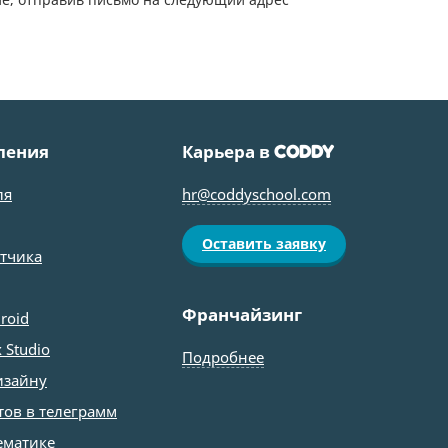
ления
Карьера в
CODDY
ля
hr@coddyschool.com
Оставить заявку
отчика
Франчайзинг
roid
 Studio
Подробнее
изайну
тов в телеграмм
ематике