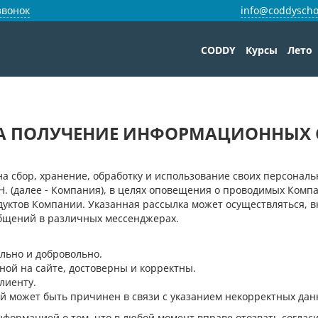
звонок
info@coddyscho
CODDY
Курсы
Лето
НА ПОЛУЧЕНИЕ ИНФОРМАЦИОННЫХ
а сбор, хранение, обработку и использование своих персональ
. (далее - Компания), в целях оповещения о проводимых Комп
дуктов Компании. Указанная рассылка может осуществляться, в
общений в различных мессенджерах.
льно и добровольно.
ной на сайте, достоверны и корректны.
лиенту.
ый может быть причинен в связи с указанием некорректных дан
формацией о том, что в любой момент вправе отозвать соглас