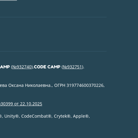
(
№932740
),
(
№932751
).
CAMP
CODE CAMP
ева Оксана Николаевна., ОГРН 319774600370226,
30399 от 22.10.2025
®
, Unity
®
, CodeСombat
®
, Crytek
®
, Apple
®
,