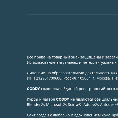
Все права на товарный знак защищены и зарег
Использование визуальных и интеллектуальных м
Лицензии на образовательную деятельность № Л0
ИНН 212901700606, Россия, 105064, г. Москва, Ниж
включена в Единый реестр российского
CODDY
Курсы и лагеря
не являются официальным
CODDY
Blender
®
, Microsoft
®
, Scirra
®
, Adobe
®
, Autodesk
Сайт создан с любовью и вдохновением команд