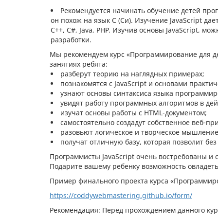
Рекомендуется начинать обучение детей прог
он похож на язык C (Си). Изучение JavaScript да
С++, C#, Java, PHP. Изучив основы JavaScript, м
разработки.
Мы рекомендуем курс «Программирование для дете
занятиях ребята:
разберут теорию на наглядных примерах;
познакомятся с JavaScript и основами практи
узнают основы синтаксиса языка программир
увидят работу программных алгоритмов в дей
изучат основы работы с HTML-документом;
самостоятельно создадут собственное веб-пр
разовьют логическое и творческое мышление
получат отличную базу, которая позволит бе
Программисты JavaScript очень востребованы и с
Подарите вашему ребенку возможность овладет
Пример финального проекта курса «Программиро
https://coddywebmastering.github.io/form/
Рекомендация: Перед прохождением данного кур