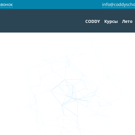
звонок
info@coddyscho
CODDY
Курсы
Лето