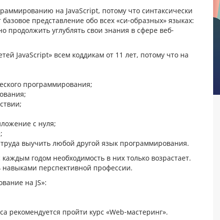
раммированию на JavaScript, потому что синтаксически
ет базовое представление обо всех «си-образных» языках:
ожно продолжить углублять свои знания в сфере веб-
й JavaScript» всем коддикам от 11 лет, потому что на
ческого программирования;
ования;
ствии;
иложение с нуля;
;
з труда выучить любой другой язык программирования.
 каждым годом необходимость в них только возрастает.
ь навыками перспективной профессии.
вание на JS»:
са рекомендуется пройти курс «Web-мастеринг».