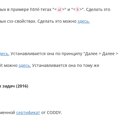
ых в примере html-тегах "<
>" и "<
>". Сделать это
ul
li
ых css-свойствах. Сделать это можно
здесь.
десь.
Устанавливается она по принципу "Далее > Далее >
Git можно
здесь.
Устанавливается она по тому же
задач (2016)
именной
сертификат
от CODDY.