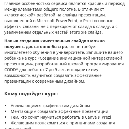
Главное особенностью сервиса является кра­си­вый пере­ход
между эле­мен­тами общего полотна. В отличии от
«классической» разбитой на слайды презентации,
выполненной в Microsoft PowerPoint, в Prezi основные
эффекты связаны не с переходом от слайда к слайду, а с
увеличением отдельных частей этого же слайда.
Навык создания качественных слайдов можно
получить достаточно быстро
, он не требует
многолетнего обучения в университете. Запишите вашего
ребёнка на курс «Создание анимационной интерактивной
презентации», разработанный школой программирования
CODDY для ребят от 7 до 9 лет, и подарите ему
возможность научиться создавать эффективные
презентации с современным дизайном.
Кому подойдет курс:
Увлекающимся графическим дизайном
Мечтающим создавать эффектные презентации
Тем, кто хочет научиться работать в Canva и Prezi
Желающим познакомиться с принципами создания
презентаций