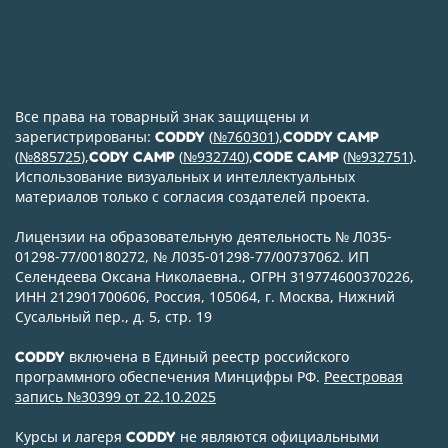
Все права на товарный знак защищены и
зарегистрированы:
(
№760301
),
CODDY
CODDY CAMP
(
№885725
),
(
№932740
),
(
№932751
).
CODY CAMP
CODE CAMP
Использование визуальных и интеллектуальных
материалов только с согласия создателей проекта.
Лицензии на образовательную деятельность № Л035-
01298-77/00180272, № Л035-01298-77/00737062. ИП
Селендеева Оксана Николаевна., ОГРН 319774600370226,
ИНН 212901700606, Россия, 105064, г. Москва, Нижний
Сусальный пер., д. 5, стр. 19
включена в Единый реестр российского
CODDY
программного обеспечения Минцифры РФ.
Реестровая
запись №30399 от 22.10.2025
Курсы и лагеря
не являются официальными
CODDY