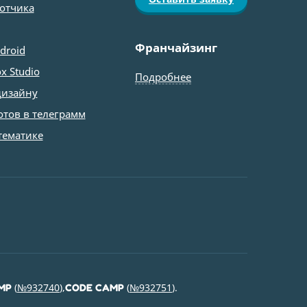
ботчика
Франчайзинг
droid
x Studio
Подробнее
дизайну
отов в телеграмм
тематике
(
№932740
),
(
№932751
).
MP
CODE CAMP