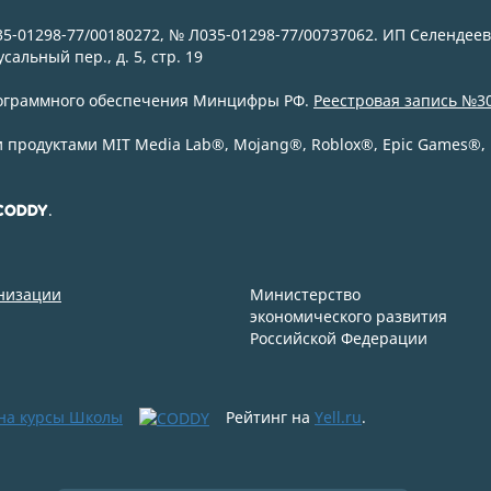
5-01298-77/00180272, № Л035-01298-77/00737062. ИП Селендеев
сальный пер., д. 5, стр. 19
рограммного обеспечения Минцифры РФ.
Реестровая запись №30
 продуктами MIT Media Lab
®
, Mojang
®
, Roblox
®
, Epic Games
®
,
.
CODDY
анизации
Министерство
экономического развития
Российской Федерации
 на курсы Школы
Рейтинг на
Yell.ru
.