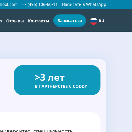
hool.com
+7 (495) 106-60-11
Написать в WhatsApp
Записаться
о
Отзывы
Контакты
RU
>3 лет
В ПАРТНЕРСТВЕ С CODDY
ниверситет, специальность