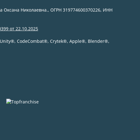
а Оксана Николаевна., ОГРН 319774600370226, ИНН
399 от 22.10.2025
 Unity
®
, CodeСombat
®
, Crytek
®
, Apple
®
, Blender
®
,