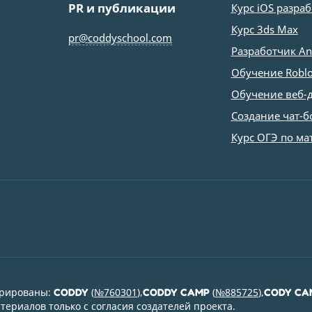
PR и публикации
Курс iOS разра
Курс 3ds Max
pr@coddyschool.com
Разработчик An
Обучение Roblo
Обучение веб-
Создание чат-б
Курс ОГЭ по ма
трированы:
(
№760301
),
(
№885725
),
CODDY
CODDY CAMP
CODY CA
ериалов только с согласия создателей проекта.