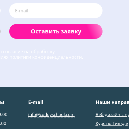
Оставить заявку
 согласие на обработку
виях политики конфиденциальности.
ты
E-mail
Наши напра
9:00
info@coddyschool.com
Веб-дизайн с н
:00
Курс по Тильде