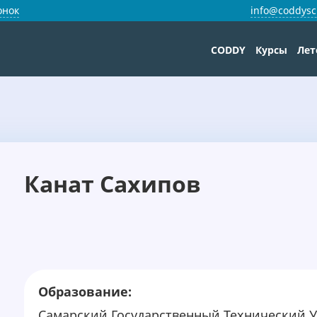
онок
info@coddysc
CODDY
Курсы
Лет
Канат Сахипов
Образование:
Самарский Государственный Технический У