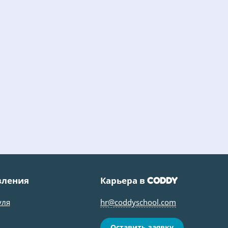
вления
Карьера в
CODDY
уля
hr@coddyschool.com
Оставить заявку