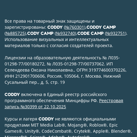
Все права на товарный знак защищены и
зарегистрированы:
(
№760301
),
CODDY
CODDY CAMP
(
№885725
),
(
№932740
),
(
№932751
).
CODY CAMP
CODE CAMP
Использование визуальных и интеллектуальных
материалов только с согласия создателей проекта.
Лицензии на образовательную деятельность № Л035-
01298-77/00180272, № Л035-01298-77/00737062. ИП
Селендеева Оксана Николаевна., ОГРН 319774600370226,
ИНН 212901700606, Россия, 105064, г. Москва, Нижний
Сусальный пер., д. 5, стр. 19
включена в Единый реестр российского
CODDY
программного обеспечения Минцифры РФ.
Реестровая
запись №30399 от 22.10.2025
Курсы и лагеря
не являются официальными
CODDY
продуктами MIT Media Lab
®
, Mojang
®
, Roblox
®
, Epic
Games
®
, Unity
®
, CodeСombat
®
, Crytek
®
, Apple
®
, Blender
®
,