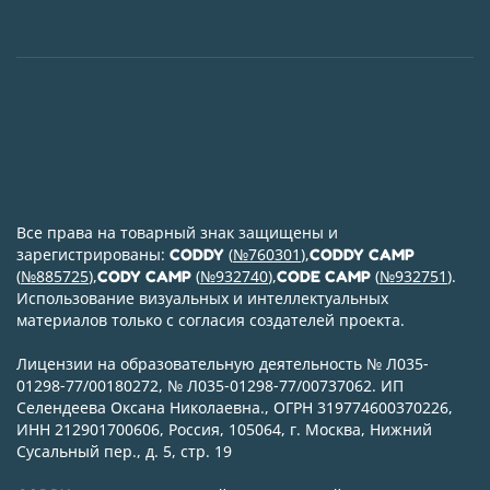
Все права на товарный знак защищены и
зарегистрированы:
(
№760301
),
CODDY
CODDY CAMP
(
№885725
),
(
№932740
),
(
№932751
).
CODY CAMP
CODE CAMP
Использование визуальных и интеллектуальных
материалов только с согласия создателей проекта.
Лицензии на образовательную деятельность № Л035-
01298-77/00180272, № Л035-01298-77/00737062. ИП
Селендеева Оксана Николаевна., ОГРН 319774600370226,
ИНН 212901700606, Россия, 105064, г. Москва, Нижний
Сусальный пер., д. 5, стр. 19