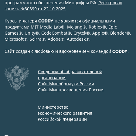
программного обеспечения Минцифры РФ.
Реестровая
запись №30399 от 22.10.2025
Курсы и лагеря
не являются официальными
CODDY
продуктами MIT Media Lab
®
, Mojang
®
, Roblox
®
, Epic
Games
®
, Unity
®
, CodeСombat
®
, Crytek
®
, Apple
®
, Blender
®
,
Microsoft
®
, Scirra
®
, Adobe
®
, Autodesk
®
.
Сайт создан с любовью и вдохновением командой
.
CODDY
Сведения об образовательной
организации
Сайт Минобрнауки России
Сайт Минпросвещения России
Министерство
экономического развития
Российской Федерации