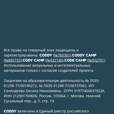
Все права на товарный знак защищены и
зарегистрированы:
(
№760301
),
CODDY
CODDY CAMP
(
№885725
),
(
№932740
),
(
№932751
).
CODY CAMP
CODE CAMP
Использование визуальных и интеллектуальных
материалов только с согласия создателей проекта.
Лицензии на образовательную деятельность № Л035-
01298-77/00180272, № Л035-01298-77/00737062. ИП
Селендеева Оксана Николаевна., ОГРН 319774600370226,
ИНН 212901700606, Россия, 105064, г. Москва, Нижний
Сусальный пер., д. 5, стр. 19
включена в Единый реестр российского
CODDY