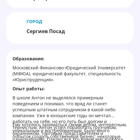
ГОРОД
Сергиев Посад
Образование:
Московский Финансово-Юридический Университет
(МФЮА), юридический факультет, специальность
«Юриспруденция»‎.
Опыт работы:
В школе Антон не выделялся примерным
поведением и понимал, что вряд ли станет
успешным штатным сотрудником в какой-либо
компании. Уже в юношеские годы он мечтал
работать на себя, но его путь был долгим и
Ему хотелось заниматься своим делом, интересным,
тернистым. Антон успел поработать грузчиком,
уникальным и востребованным. Было много
охранником, торговым представителем и
попыток создать собственный бизнес: некоторые
разнорабочим. Однако всё это время ему хотелось