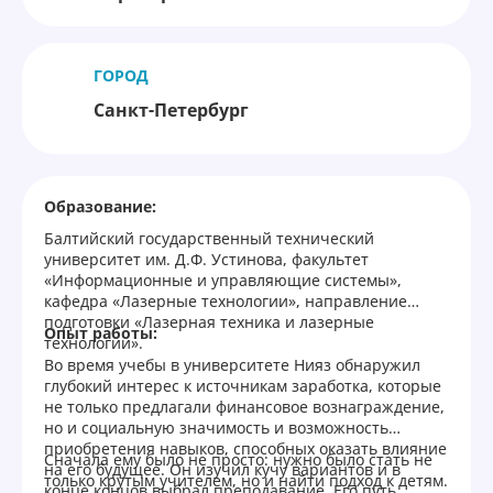
ГОРОД
Санкт-Петербург
Образование:
Балтийский государственный технический
университет им. Д.Ф. Устинова, факультет
«Информационные и управляющие системы»,
кафедра «Лазерные технологии», направление
подготовки «Лазерная техника и лазерные
Опыт работы:
технологии».
Во время учебы в университете Нияз обнаружил
глубокий интерес к источникам заработка, которые
не только предлагали финансовое вознаграждение,
но и социальную значимость и возможность
приобретения навыков, способных оказать влияние
Сначала ему было не просто: нужно было стать не
на его будущее. Он изучил кучу вариантов и в
только крутым учителем, но и найти подход к детям.
конце концов выбрал преподавание. Его путь