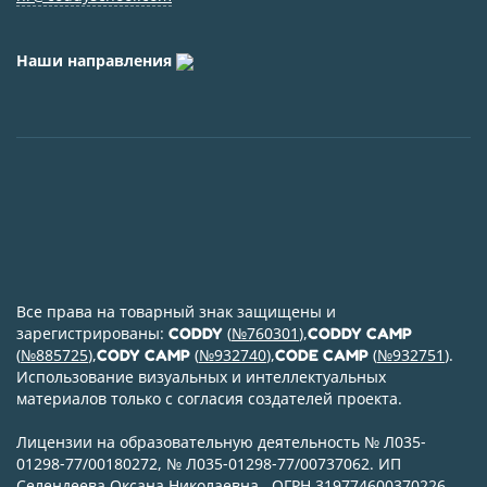
Наши направления
Все права на товарный знак защищены и
зарегистрированы:
(
№760301
),
CODDY
CODDY CAMP
(
№885725
),
(
№932740
),
(
№932751
).
CODY CAMP
CODE CAMP
Использование визуальных и интеллектуальных
материалов только с согласия создателей проекта.
Лицензии на образовательную деятельность № Л035-
01298-77/00180272, № Л035-01298-77/00737062. ИП
Селендеева Оксана Николаевна., ОГРН 319774600370226,