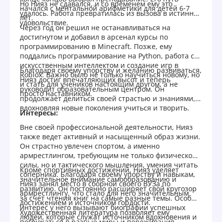
Но Нияз не сдавался, и со временем ему это
начался с ментальной арифметики для детей 6-7
удалось. Работа превратилась из вызова в истинное
лет.
удовольствие.
Через год он решил не останавливаться на
достигнутом и добавил в арсенал курсы по
программированию в Minecraft. Позже, ему
поддались программирование на Python, работа с
искусственным интеллектом и создание игр в
Благодаря своему упорству и желанию развиваться,
Roblox. Важно было не только научиться новому, но
Нияз достиг впечатляющих высот и теперь
и стать для учеников настоящим другом, а не
руководит образовательным центром. Он
просто наставником.
продолжает делиться своей страстью и знаниями,
вдохновляя новые поколения учиться и творить.
Интересы:
Вне своей профессиональной деятельности, Нияз
также ведет активный и насыщенный образ жизни.
Он страстно увлечен спортом, а именно
армрестлингом, требующим не только физической
силы, но и тактического мышления, умения читать
Кроме спортивных достижений, Нияз уделяет
соперника. Благодаря своему упорству и навыкам,
значительное внимание самообразованию и
Нияз занял место в сборной своего ВУЗа по
развитию. Он постоянно расширяет свой кругозор
армрестлингу, что стало для него значительным
за счет чтения книг на самые разные темы. Особый
достижением и источником гордости.
интерес у него вызывают биографии успешных
Художественная литература позволяет ему
людей, которые служат источником вдохновения и
погружаться в разные миры и переживания,