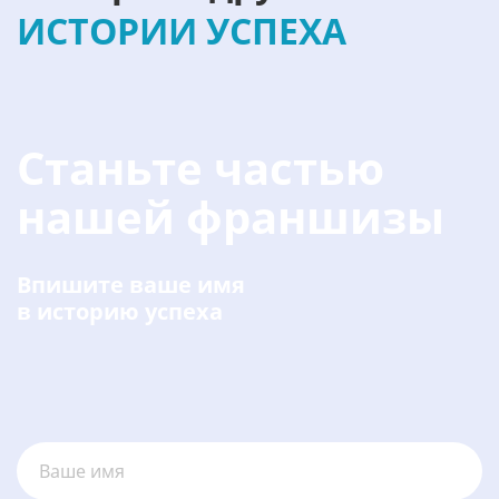
намерения».
ИСТОРИИ УСПЕХА
Станьте частью
нашей франшизы
Впишите ваше имя
в историю успеха