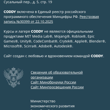
Сусальный пер., д. 5, стр. 19
включена в Единый реестр российского
CODDY
программного обеспечения Минцифры РФ.
Реестровая
запись №30399 от 22.10.2025
Курсы и лагеря
не являются официальными
CODDY
продуктами MIT Media Lab
®
, Mojang
®
, Roblox
®
, Epic
Games
®
, Unity
®
, CodeСombat
®
, Crytek
®
, Apple
®
, Blender
®
,
Microsoft
®
, Scirra
®
, Adobe
®
, Autodesk
®
.
Сайт создан с любовью и вдохновением командой
.
CODDY
Сведения об образовательной
организации
Сайт Минобрнауки России
Сайт Минпросвещения России
Министерство
экономического развития