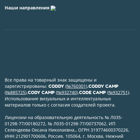
Наши направления
Все права на товарный знак защищены и
зарегистрированы:
(
№760301
),
CODDY
CODDY CAMP
(
№885725
),
(
№932740
),
(
№932751
).
CODY CAMP
CODE CAMP
Использование визуальных и интеллектуальных
материалов только с согласия создателей проекта.
Лицензии на образовательную деятельность № Л035-
01298-77/00180272, № Л035-01298-77/00737062. ИП
Селендеева Оксана Николаевна., ОГРН 319774600370226,
ИНН 212901700606, Россия, 105064, г. Москва, Нижний