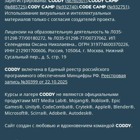
зарегистрированы:
(
№760301
),
CODDY
CODDY CAMP
(
№885725
),
(
№932740
),
(
№932751
).
CODY CAMP
CODE CAMP
Использование визуальных и интеллектуальных
материалов только с согласия создателей проекта.
Лицензии на образовательную деятельность № Л035-
01298-77/00180272, № Л035-01298-77/00737062. ИП
Селендеева Оксана Николаевна., ОГРН 319774600370226,
ИНН 212901700606, Россия, 105064, г. Москва, Нижний
Сусальный пер., д. 5, стр. 19
включена в Единый реестр российского
CODDY
программного обеспечения Минцифры РФ.
Реестровая
запись №30399 от 22.10.2025
Курсы и лагеря
не являются официальными
CODDY
продуктами MIT Media Lab
®
, Mojang
®
, Roblox
®
, Epic
Games
®
, Unity
®
, CodeСombat
®
, Crytek
®
, Apple
®
, Blender
®
,
Microsoft
®
, Scirra
®
, Adobe
®
, Autodesk
®
.
Сайт создан с любовью и вдохновением командой
.
CODDY