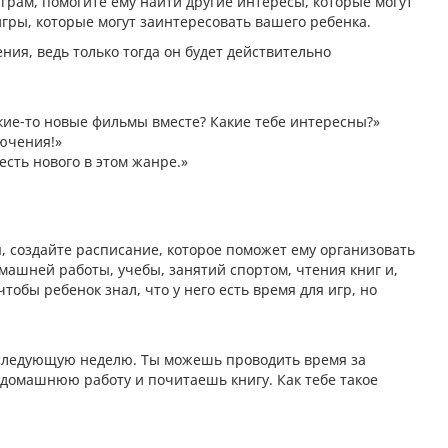
грам, помогите ему найти другие интересы, которые могут
гры, которые могут заинтересовать вашего ребенка.
ия, ведь только тогда он будет действительно
кие-то новые фильмы вместе? Какие тебе интересны?»
ючения!»
есть нового в этом жанре.»
я, создайте расписание, которое поможет ему организовать
машней работы, учебы, занятий спортом, чтения книг и,
обы ребенок знал, что у него есть время для игр, но
 следующую неделю. Ты можешь проводить время за
ь домашнюю работу и почитаешь книгу. Как тебе такое