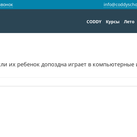
звонок
info@coddyscho
CODDY
Курсы
Лето
сли их ребенок допоздна играет в компьютерные 