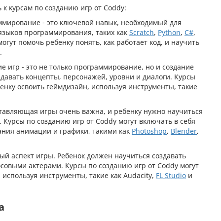
к курсам по созданию игр от Coddy:
мирование - это ключевой навык, необходимый для
 языков программирования, таких как
Scratch
,
Python
,
C#
,
могут помочь ребенку понять, как работает код, и научить
.
е игр - это не только программирование, но и создание
здавать концепты, персонажей, уровни и диалоги. Курсы
бенку освоить геймдизайн, используя инструменты, такие
тавляющая игры очень важна, и ребенку нужно научиться
 Курсы по созданию игр от Coddy могут включать в себя
ания анимации и графики, такими как
Photoshop
,
Blender
,
ый аспект игры. Ребенок должен научиться создавать
осовыми актерами. Курсы по созданию игр от Coddy могут
 используя инструменты, такие как Audacity,
FL Studio
и
а