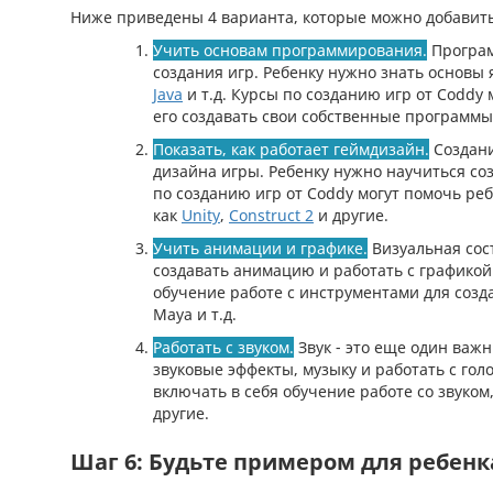
Ниже приведены 4 варианта, которые можно добавить 
Учить основам программирования.
Програм
создания игр. Ребенку нужно знать основы
Java
и т.д. Курсы по созданию игр от Coddy 
его создавать свои собственные программы
Показать, как работает геймдизайн.
Создани
дизайна игры. Ребенку нужно научиться со
по созданию игр от Coddy могут помочь ре
как
Unity
,
Construct 2
и другие.
Учить анимации и графике.
Визуальная сос
создавать анимацию и работать с графикой.
обучение работе с инструментами для созд
Maya и т.д.
Работать с звуком.
Звук - это еще один важн
звуковые эффекты, музыку и работать с гол
включать в себя обучение работе со звуком,
другие.
Шаг 6: Будьте примером для ребенк