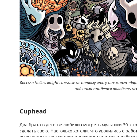
Боссы в Hollow knight сильные не потому что у них много здо
над ними придется овладеть не
Cuphead
Два брата в детстве любили смотреть мультики 30-х г
сделать свою. Настолько хотели, что уволились с рабо
вырученные деньги парни расширили штат и работали