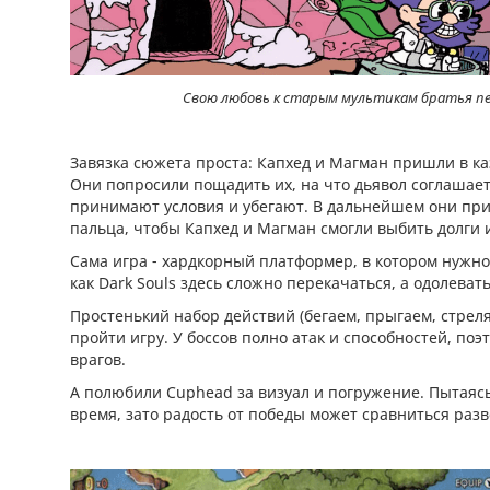
Свою любовь к старым мультикам братья пер
Завязка сюжета проста: Капхед и Магман пришли в ка
Они попросили пощадить их, на что дьявол соглашает
принимают условия и убегают. В дальнейшем они прих
пальца, чтобы Капхед и Магман смогли выбить долги 
Сама игра - хардкорный платформер, в котором нужно 
как Dark Souls здесь сложно перекачаться, а одолеват
Простенький набор действий (бегаем, прыгаем, стрел
пройти игру. У боссов полно атак и способностей, по
врагов.
А полюбили Cuphead за визуал и погружение. Пытаясь
время, зато радость от победы может сравниться разв