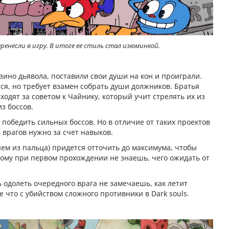
енесли в игру. В итоге ее стиль стал изюминкой.
зино дьявола, поставили свои души на кон и проиграли.
ся, но требует взамен собрать души должников. Братья
одят за советом к Чайнику, который учит стрелять их из
из боссов.
победить сильных боссов. Но в отличие от таких проектов
ь врагов нужно за счет навыков.
яем из пальца) придется отточить до максимума, чтобы
этому при первом прохождении не знаешь, чего ожидать от
 одолеть очередного врага не замечаешь, как летит
е что с убийством сложного противники в Dark souls.