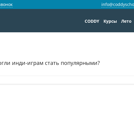
звонок
info@coddyscho
CODDY
Курсы
Лето
могли инди-играм стать популярными?