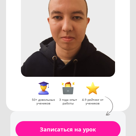
50+ довольных
3 года опыт
4.9 рейтинг от
учеников
работы
учеников
Записаться на урок