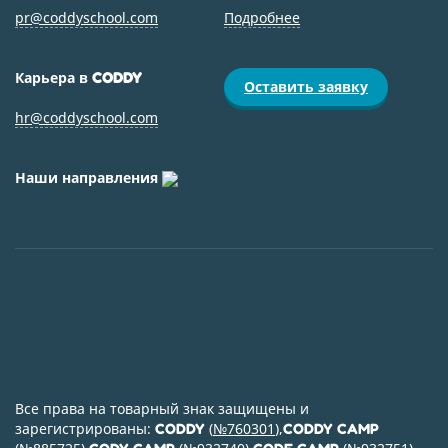
pr@coddyschool.com
Подробнее
Карьера в
CODDY
Оставить заявку
hr@coddyschool.com
Наши направления
Все права на товарный знак защищены и
зарегистрированы:
(
№760301
),
CODDY
CODDY CAMP