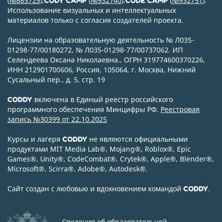
(
№885725
),
(
№932740
),
(
№932751
).
CODY CAMP
CODE CAMP
Использование визуальных и интеллектуальных
материалов только с согласия создателей проекта.
Лицензии на образовательную деятельность № Л035-
01298-77/00180272, № Л035-01298-77/00737062. ИП
Селендеева Оксана Николаевна., ОГРН 319774600370226,
ИНН 212901700606, Россия, 105064, г. Москва, Нижний
Сусальный пер., д. 5, стр. 19
включена в Единый реестр российского
CODDY
программного обеспечения Минцифры РФ.
Реестровая
запись №30399 от 22.10.2025
Курсы и лагеря
не являются официальными
CODDY
продуктами MIT Media Lab
®
, Mojang
®
, Roblox
®
, Epic
Games
®
, Unity
®
, CodeСombat
®
, Crytek
®
, Apple
®
, Blender
®
,
Microsoft
®
, Scirra
®
, Adobe
®
, Autodesk
®
.
Сайт создан с любовью и вдохновением командой
.
CODDY
Сведения об образовательной