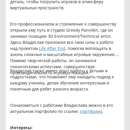
деталь, чтобы погрузить игроков в атмосферу
виртуальных пространств.
Его профессионализм и стремление к совершенству
открыли ему путь в студию Greedy Pannikin, где он
занимал позицию 3D Environment/Technical artist.
Здесь Владислав приложил все свои силы к работе
над проектом
Life After End
, помогая воплощать в
жизнь сложные и масштабные игровые окружения.
Помимо творческой работы, он занимался
техническими аспектами, совершенствуя
Владислав также имеет опыт работы с детьми и
производительность игровых локаций.
подростками, что позволяет ему находить подход к
каждому ученику, делая обучение интересным и
понятным для ребят разного возраста.
Ознакомиться с работами Владислава можно в его
актуальном портфолио по ссылке:
портфолио
.
Интересы: