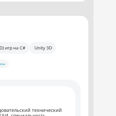
) игр на C#
Unity 3D
рсы
довательский технический
 КАИ, специальность