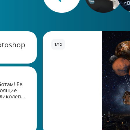
otoshop
1/12
отам! Ее
тоящие
еликолепно
акже
ями.
тку
ятия, и её