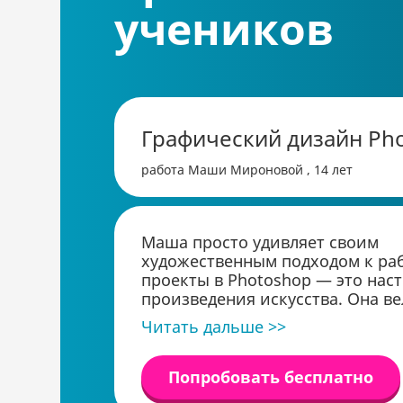
учеников
Графический дизайн Ph
работа Маши Мироновой , 14 лет
Маша просто удивляет своим
художественным подходом к раб
проекты в Photoshop — это нас
произведения искусства. Она в
подбирает цвета и шрифты, а т
Читать дальше >>
экспериментирует с композици
Недавно она завершила разрабо
постера для школьного меропри
Попробовать бесплатно
дизайн получил массу похвалы.