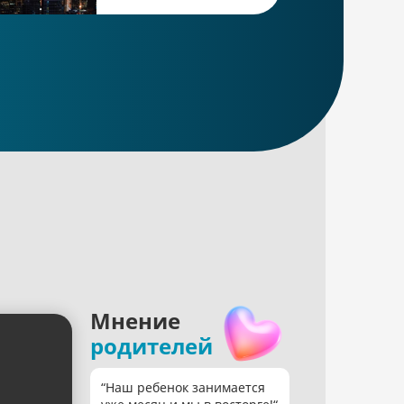
Попроб
уникальны
придать р
Мнение
родителей
“Наш ребенок занимается