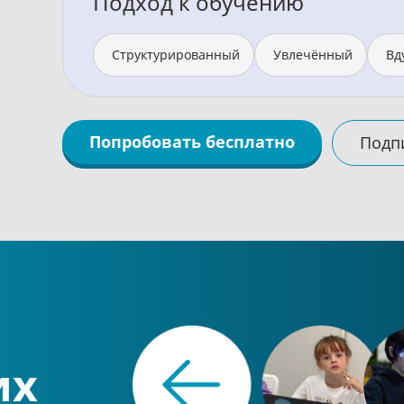
Подход к обучению
Структурированный
Увлечённый
Вд
Попробовать бесплатно
Подп
их