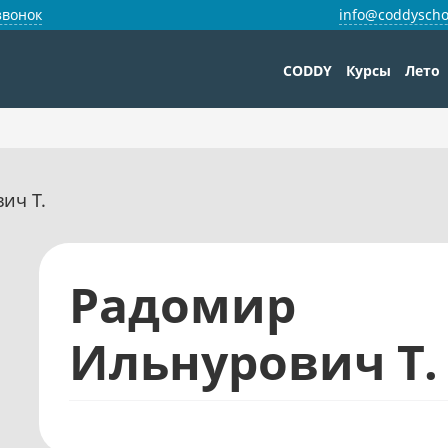
звонок
info@coddyscho
CODDY
Курсы
Лето
ич Т.
Радомир
Ильнурович Т.