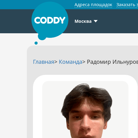
Адреса площадок
Заказать 
Москва
Главная
>
Команда
> Радомир Ильнуров