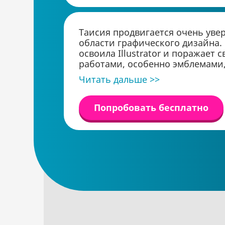
Таисия продвигается очень уве
области графического дизайна.
освоила Illustrator и поражает 
работами, особенно эмблемами
выполненными с мастерством
Читать дальше >>
профессионала. Один из её лог
использован для школьного про
стало замечательным примером
Попробовать бесплатно
таланта.