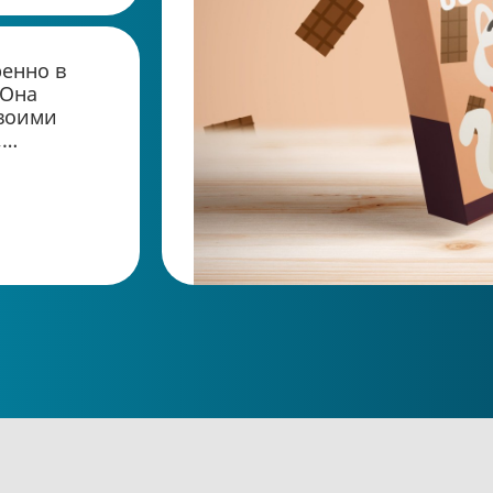
ренно в
 Она
своими
,
отипов был
екта, что
 её