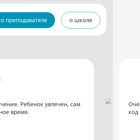
о преподавателе
о школе
6
чение. Ребенок увлечен, сам
Оче
ное время.
код