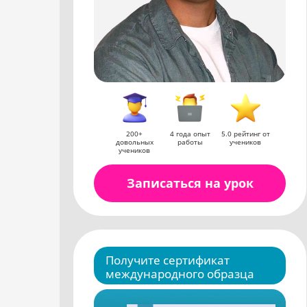
200+
4 года опыт
5.0 рейтинг от
довольных
работы
учеников
учеников
Записаться на урок
Получите сертификат
международного образца