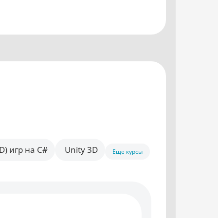
) игр на C#
Unity 3D
Еще курсы