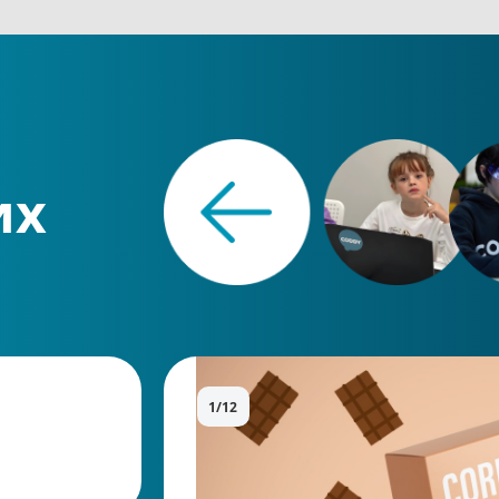
их
1/12