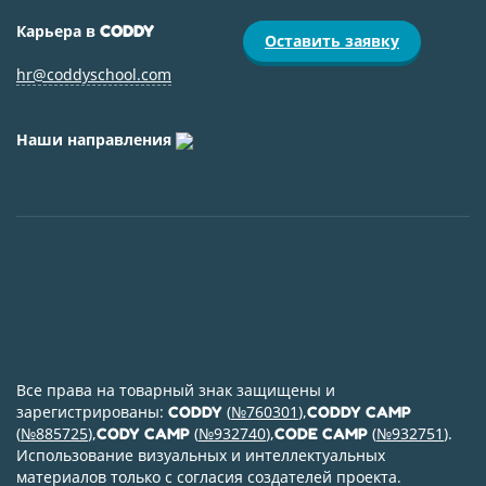
Карьера в
CODDY
Оставить заявку
hr@coddyschool.com
Наши направления
Все права на товарный знак защищены и
зарегистрированы:
(
№760301
),
CODDY
CODDY CAMP
(
№885725
),
(
№932740
),
(
№932751
).
CODY CAMP
CODE CAMP
Использование визуальных и интеллектуальных
материалов только с согласия создателей проекта.