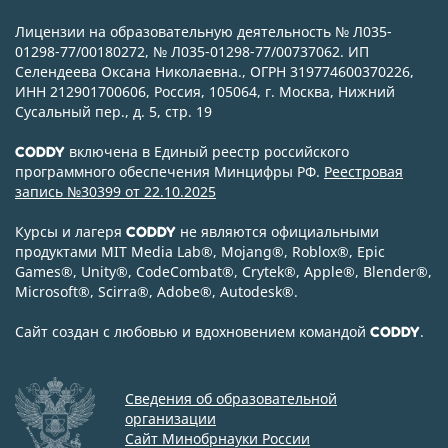
Лицензии на образовательную деятельность № Л035-
01298-77/00180272, № Л035-01298-77/00737062. ИП
Селендеева Оксана Николаевна., ОГРН 319774600370226,
ИНН 212901700606, Россия, 105064, г. Москва, Нижний
Сусальный пер., д. 5, стр. 19
включена в Единый реестр российского
CODDY
программного обеспечения Минцифры РФ.
Реестровая
запись №30399 от 22.10.2025
Курсы и лагеря
не являются официальными
CODDY
продуктами MIT Media Lab
®
, Mojang
®
, Roblox
®
, Epic
Games
®
, Unity
®
, CodeСombat
®
, Crytek
®
, Apple
®
, Blender
®
,
Microsoft
®
, Scirra
®
, Adobe
®
, Autodesk
®
.
Сайт создан с любовью и вдохновением командой
.
CODDY
Сведения об образовательной
организации
Сайт Минобрнауки России