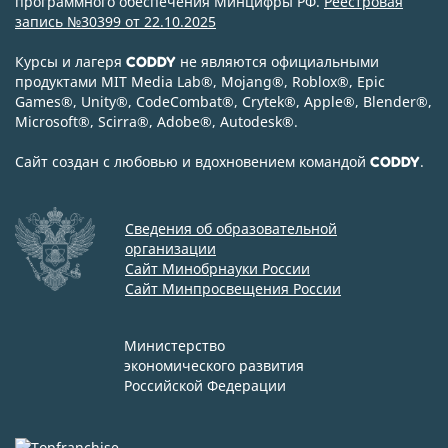
программного обеспечения Минцифры РФ.
Реестровая
запись №30399 от 22.10.2025
Курсы и лагеря
не являются официальными
CODDY
продуктами MIT Media Lab
®
, Mojang
®
, Roblox
®
, Epic
Games
®
, Unity
®
, CodeСombat
®
, Crytek
®
, Apple
®
, Blender
®
,
Microsoft
®
, Scirra
®
, Adobe
®
, Autodesk
®
.
Сайт создан с любовью и вдохновением командой
.
CODDY
Сведения об образовательной
организации
Сайт Минобрнауки России
Сайт Минпросвещения России
Министерство
экономического развития
Российской Федерации