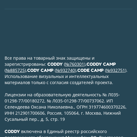
Все права на товарный знак защищены и
зарегистрированы:
(
№760301
),
CODDY
CODDY CAMP
(
№885725
),
(
№932740
),
(
№932751
).
CODY CAMP
CODE CAMP
Использование визуальных и интеллектуальных
материалов только с согласия создателей проекта.
Лицензии на образовательную деятельность № Л035-
01298-77/00180272, № Л035-01298-77/00737062. ИП
Селендеева Оксана Николаевна., ОГРН 319774600370226,
ИНН 212901700606, Россия, 105064, г. Москва, Нижний
Сусальный пер., д. 5, стр. 19
включена в Единый реестр российского
CODDY