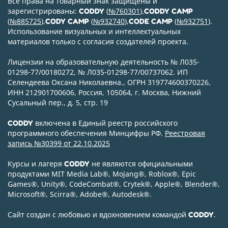
Все права на товарный знак защищены и
зарегистрированы:
(
№760301
),
CODDY
CODDY CAMP
(
№885725
),
(
№932740
),
(
№932751
).
CODY CAMP
CODE CAMP
Использование визуальных и интеллектуальных
материалов только с согласия создателей проекта.
Лицензии на образовательную деятельность № Л035-
01298-77/00180272, № Л035-01298-77/00737062. ИП
Селендеева Оксана Николаевна., ОГРН 319774600370226,
ИНН 212901700606, Россия, 105064, г. Москва, Нижний
Сусальный пер., д. 5, стр. 19
включена в Единый реестр российского
CODDY
программного обеспечения Минцифры РФ.
Реестровая
запись №30399 от 22.10.2025
Курсы и лагеря
не являются официальными
CODDY
продуктами MIT Media Lab
®
, Mojang
®
, Roblox
®
, Epic
Games
®
, Unity
®
, CodeСombat
®
, Crytek
®
, Apple
®
, Blender
®
,
Microsoft
®
, Scirra
®
, Adobe
®
, Autodesk
®
.
Сайт создан с любовью и вдохновением командой
.
CODDY