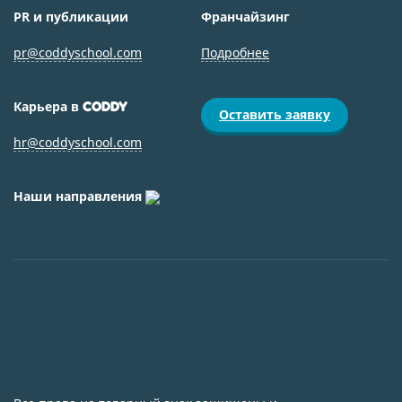
PR и публикации
Франчайзинг
pr@coddyschool.com
Подробнее
Карьера в
CODDY
Оставить заявку
hr@coddyschool.com
Наши направления