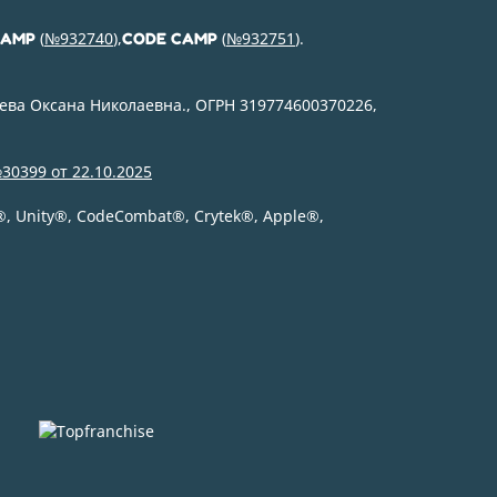
(
№932740
),
(
№932751
).
CAMP
CODE CAMP
ева Оксана Николаевна., ОГРН 319774600370226,
30399 от 22.10.2025
®
, Unity
®
, CodeСombat
®
, Crytek
®
, Apple
®
,