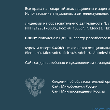
Все права на товарный знак защищены и зарег
Использование визуальных и интеллектуальных м
Лицензии на образовательную деятельность № Л0
ИНН 212901700606, Россия, 105064, г. Москва, Ниж
включена в Единый реестр российского
CODDY
Курсы и лагеря
не являются официальным
CODDY
Blender
®
, Microsoft
®
, Scirra
®
, Adobe
®
, Autodesk
Сайт создан с любовью и вдохновением команд
Сведения об образовательной о
Сайт Минобрнауки России
Сайт Минпросвещения России
Все отзыв