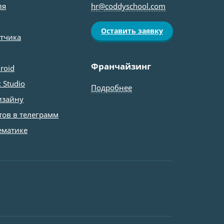
ля
hr@coddyschool.com
Оставить заявку
отчика
Франчайзинг
roid
 Studio
Подробнее
изайну
тов в телеграмм
ематике