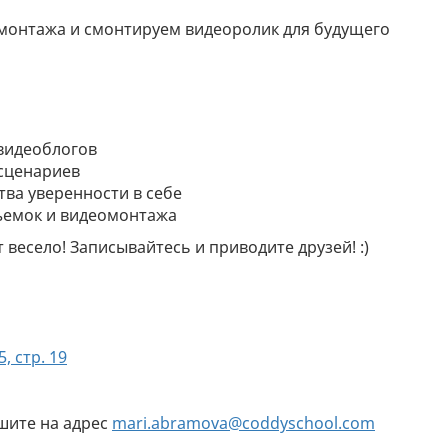
монтажа и смонтируем видеоролик для будущего
видеоблогов
сценариев
ва уверенности в себе
ъемок и видеомонтажа
весело! Записывайтесь и приводите друзей! :)
, стр. 19
шите на адрес
mari.abramova@coddyschool.com