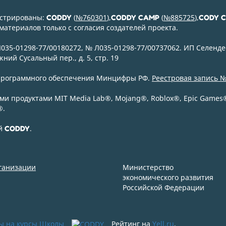
истрированы:
(
№760301
),
(
№885725
),
CODDY
CODDY CAMP
CODY 
атериалов только с согласия создателей проекта.
35-01298-77/00180272, № Л035-01298-77/00737062. ИП Селенде
ний Сусальный пер., д. 5, стр. 19
 программного обеспечения Минцифры РФ.
Реестровая запись №
и продуктами MIT Media Lab
®
, Mojang
®
, Roblox
®
, Epic Games
®
.
ой
.
CODDY
рганизации
Министерство
экономического развития
Российской Федерации
ы на курсы Школы
Рейтинг на
Yell.ru
.