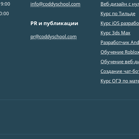
19:00
info@coddyschool.com
Веб-дизайн с ну
0:00
Курс по Тильде
PR и публикации
Курс iOS разраб
Курс 3ds Max
pr@coddyschool.com
Разработчик And
Обучение Roblox
Обучение веб-д
Создание чат-бо
Курс ОГЭ по мат