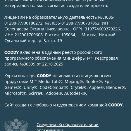
материалов только с согласия создателей проекта.
Лицензии на образовательную деятельность № Л035-
01298-77/00180272, № Л035-01298-77/00737062. ИП
Селендеева Оксана Николаевна., ОГРН 319774600370226,
ИНН 212901700606, Россия, 105064, г. Москва, Нижний
Сусальный пер., д. 5, стр. 19
включена в Единый реестр российского
CODDY
программного обеспечения Минцифры РФ.
Реестровая
запись №30399 от 22.10.2025
Курсы и лагеря
не являются официальными
CODDY
продуктами MIT Media Lab
®
, Mojang
®
, Roblox
®
, Epic
Games
®
, Unity
®
, CodeСombat
®
, Crytek
®
, Apple
®
, Blender
®
,
Microsoft
®
, Scirra
®
, Adobe
®
, Autodesk
®
.
Сайт создан с любовью и вдохновением командой
.
CODDY
Сведения об образовательной
организации