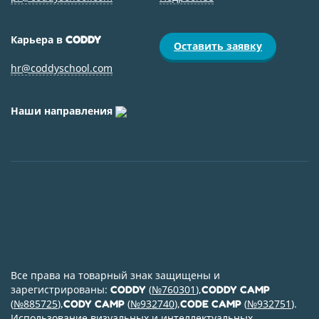
Карьера в
CODDY
Оставить заявку
hr@coddyschool.com
Наши направления
Все права на товарный знак защищены и
зарегистрированы:
(
№760301
),
CODDY
CODDY CAMP
(
№885725
),
(
№932740
),
(
№932751
).
CODY CAMP
CODE CAMP
Использование визуальных и интеллектуальных