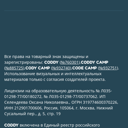
Все права на товарный знак защищены и
зарегистрированы:
(
№760301
),
CODDY
CODDY CAMP
(
№885725
),
(
№932740
),
(
№932751
).
CODY CAMP
CODE CAMP
Использование визуальных и интеллектуальных
материалов только с согласия создателей проекта.
Лицензии на образовательную деятельность № Л035-
01298-77/00180272, № Л035-01298-77/00737062. ИП
Селендеева Оксана Николаевна., ОГРН 319774600370226,
ИНН 212901700606, Россия, 105064, г. Москва, Нижний
Сусальный пер., д. 5, стр. 19
включена в Единый реестр российского
CODDY