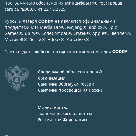
программного обеспечения Минцифры РФ.
Реестровая
запись №30399 от 22.10.2025
Курсы и лагеря
не являются официальными
CODDY
продуктами MIT Media Lab
®
, Mojang
®
, Roblox
®
, Epic
Games
®
, Unity
®
, CodeСombat
®
, Crytek
®
, Apple
®
, Blender
®
,
Microsoft
®
, Scirra
®
, Adobe
®
, Autodesk
®
.
Сайт создан с любовью и вдохновением командой
.
CODDY
Сведения об образовательной
организации
Сайт Минобрнауки России
Сайт Минпросвещения России
Министерство
экономического развития
Российской Федерации