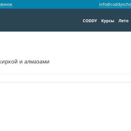
звонок
info@coddyscho
CODDY
Курсы
Лето
с киркой и алмазами