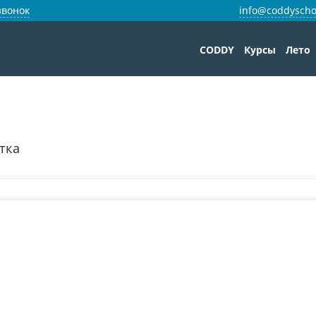
звонок
info@coddyscho
CODDY
Курсы
Лето
тка