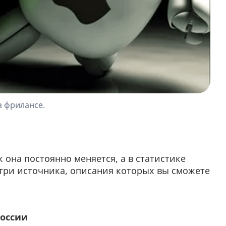
а фрилансе.
к она постоянно меняется, а в статистике
 три источника, описания которых вы сможете
России