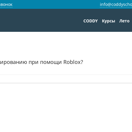
звонок
info@coddyscho
CODDY
Курсы
Лето
мированию при помощи Roblox?