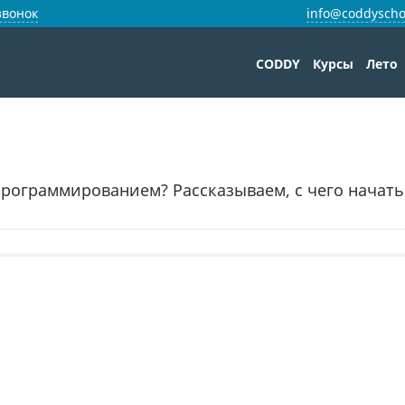
звонок
info@coddyscho
CODDY
Курсы
Лето
программированием? Рассказываем, с чего начать