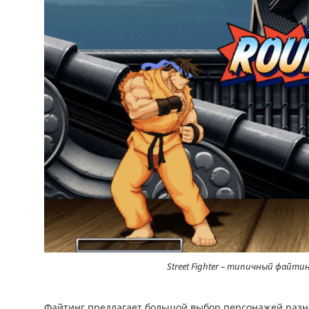
Street Fighter – типичный файт
Файтинг предлагает большой выбор персонажей разног