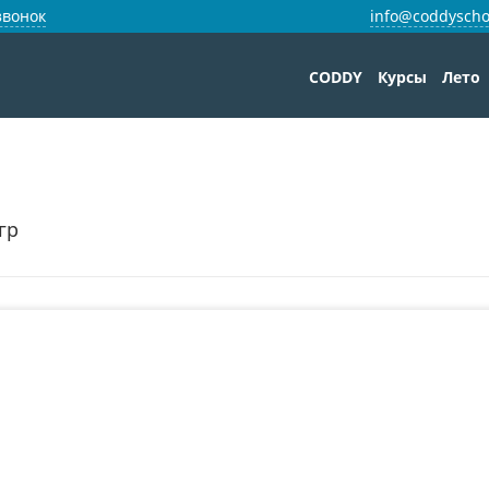
звонок
info@coddyscho
CODDY
Курсы
Лето
гр