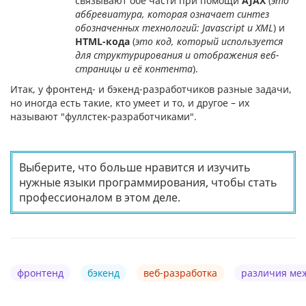
связывают обе части при помощи
AJAX
(
это
аббревиатура, которая означает синтез
обозначенных технологий: Javascript и XML
) и
HTML-кода
(
это код, который используется
для структурирования и отображения веб-
страницы и её контента
).
Итак, у фронтенд- и бэкенд-разработчиков разные задачи,
но иногда есть такие, кто умеет и то, и другое – их
называют "фуллстек-разработчиками".
Выберите, что больше нравится и изучить
нужные языки программирования, чтобы стать
профессионалом в этом деле.
фронтенд
бэкенд
веб-разработка
различия ме