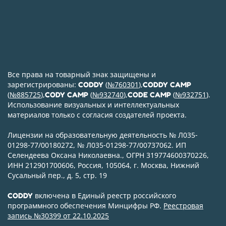
Все права на товарный знак защищены и
зарегистрированы:
(
№760301
),
CODDY
CODDY CAMP
(
№885725
),
(
№932740
),
(
№932751
).
CODY CAMP
CODE CAMP
Использование визуальных и интеллектуальных
материалов только с согласия создателей проекта.
Лицензии на образовательную деятельность № Л035-
01298-77/00180272, № Л035-01298-77/00737062. ИП
Селендеева Оксана Николаевна., ОГРН 319774600370226,
ИНН 212901700606, Россия, 105064, г. Москва, Нижний
Сусальный пер., д. 5, стр. 19
включена в Единый реестр российского
CODDY
программного обеспечения Минцифры РФ.
Реестровая
запись №30399 от 22.10.2025