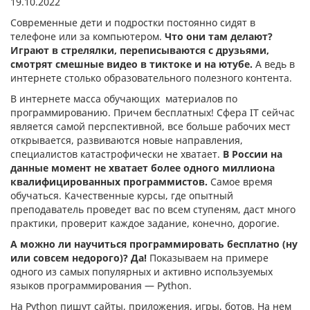
19.10.2022
Современные дети и подростки постоянно сидят в
телефоне или за компьютером.
Что они там делают?
Играют в стрелялки, переписываются с друзьями,
смотрят смешные видео в тиктоке и на ютубе.
А ведь в
интернете столько образовательного полезного контента.
В интернете масса обучающих материалов по
программированию. Причем бесплатных! Сфера IT сейчас
является самой перспективной, все больше рабочих мест
открывается, развиваются новые направления,
специалистов катастрофически не хватает.
В России на
данные момент не хватает более одного миллиона
квалифицированных программистов.
Самое время
обучаться. Качественные курсы, где опытный
преподаватель проведет вас по всем ступеням, даст много
практики, проверит каждое задание, конечно, дорогие.
А можно ли научиться программировать бесплатно (ну
или совсем недорого)? Да!
Показываем на примере
одного из самых популярных и активно используемых
языков программирования — Python.
На Python пишут сайты, приложения, игры, ботов. На нем