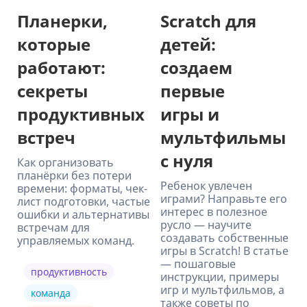
Планерки,
Scratch для
которые
детей:
работают:
создаем
секреты
первые
продуктивных
игры и
встреч
мультфильмы
с нуля
Как организовать
планёрки без потери
Ребенок увлечен
времени: форматы, чек-
играми? Направьте его
лист подготовки, частые
интерес в полезное
ошибки и альтернативы
русло — научите
встречам для
создавать собственные
управляемых команд.
игры в Scratch! В статье
— пошаговые
продуктивность
инструкции, примеры
игр и мультфильмов, а
команда
также советы по